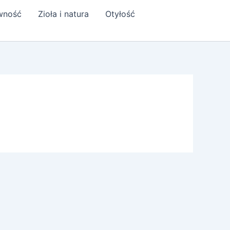
ywność
Zioła i natura
Otyłość