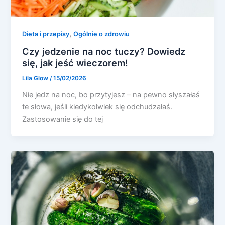
,
Dieta i przepisy
Ogólnie o zdrowiu
Czy jedzenie na noc tuczy? Dowiedz
się, jak jeść wieczorem!
Lila Glow
/
15/02/2026
Nie jedz na noc, bo przytyjesz – na pewno słyszałaś
te słowa, jeśli kiedykolwiek się odchudzałaś.
Zastosowanie się do tej