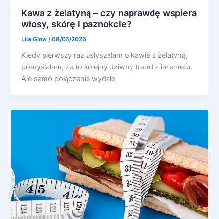
Kawa z żelatyną – czy naprawdę wspiera
włosy, skórę i paznokcie?
Lila Glow
/
08/06/2026
Kiedy pierwszy raz usłyszałam o kawie z żelatyną,
pomyślałam, że to kolejny dziwny trend z internetu.
Ale samo połączenie wydało