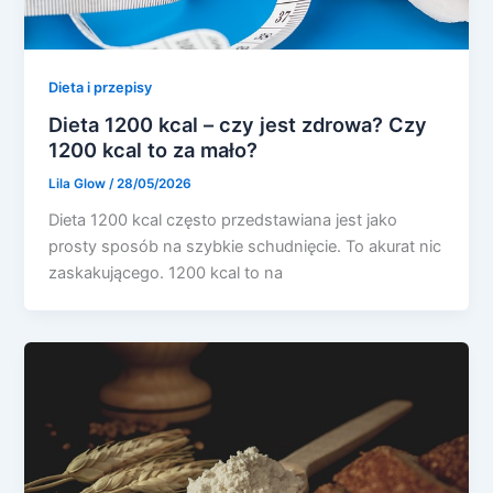
Dieta i przepisy
Dieta 1200 kcal – czy jest zdrowa? Czy
1200 kcal to za mało?
Lila Glow
/
28/05/2026
Dieta 1200 kcal często przedstawiana jest jako
prosty sposób na szybkie schudnięcie. To akurat nic
zaskakującego. 1200 kcal to na