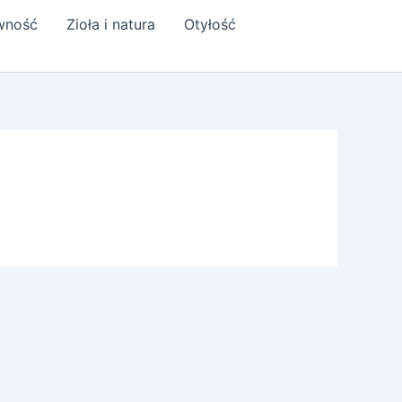
ywność
Zioła i natura
Otyłość