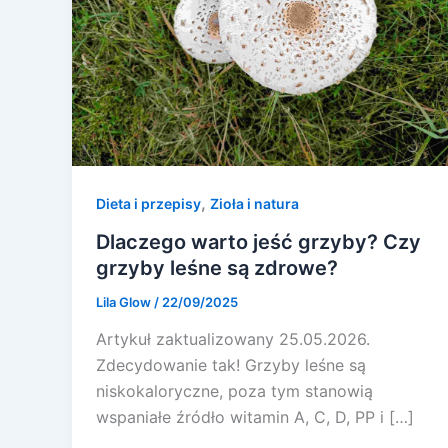
,
Dieta i przepisy
Zioła i natura
Dlaczego warto jeść grzyby? Czy
grzyby leśne są zdrowe?
Lila Glow
/
22/09/2025
Artykuł zaktualizowany 25.05.2026.
Zdecydowanie tak! Grzyby leśne są
niskokaloryczne, poza tym stanowią
wspaniałe źródło witamin A, C, D, PP i […]