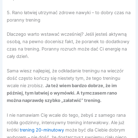
5. Rano łatwiej utrzymać zdrowe nawyki – to dobry czas na
poranny trening
Dlaczego warto wstawać wcześniej? Jeśli jesteś aktywną
osobą, na pewno docenisz fakt, że poranek to dodatkowy
czas na trening. Poranny rozruch może dać Ci energię na
cały dzień.
Sama wiesz najlepiej, że odkładanie treningu na wieczór
dość często kończy się niestety tym, że tego treningu
wcale nie zrobisz.
Ja też
wiem bardzo dobrze, że im
później, tym łatwiej o wymówki. A tymczasem rano
można naprawdę szybko „załatwić” trening.
I nie namawiam Cię wcale do tego, żebyś z samego rana
robiła godzinny, intensywny trening interwałowy. Ale już
krótki
trening 20-minutowy
może być dla Ciebie dobrym
wyborem – nie dość, że dostarczysz swojemu ciału nieco