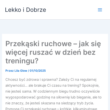
Przejdź
Lekko i Dobrze
do
treści
Przekąski ruchowe – jak się
więcej ruszać w dzień bez
treningu?
Przez
Lila Glow
/
01/10/2025
Chcesz być zdrowa i sprawna? Zależy Ci na regularnej
aktywności… ale brakuje Ci czasu na trening? Spokojnie,
nie jesteś sama. W codziennym biegu trudno oczywiście
wygospodarować godzinę na siłownię lub bieganie, ale to
nie znaczy, że jesteś skazana na siedzący tryb życia.
Pomogą Ci przekąski ruchowe – krótkie, kilkuminutowe