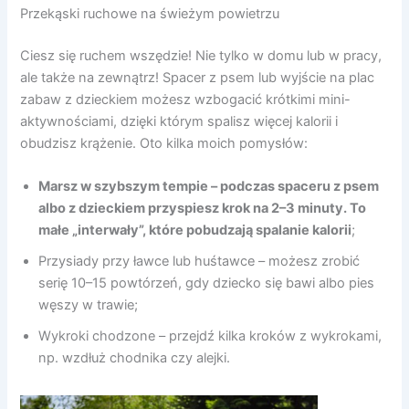
Przekąski ruchowe na świeżym powietrzu
Ciesz się ruchem wszędzie! Nie tylko w domu lub w pracy,
ale także na zewnątrz! Spacer z psem lub wyjście na plac
zabaw z dzieckiem możesz wzbogacić krótkimi mini-
aktywnościami, dzięki którym spalisz więcej kalorii i
obudzisz krążenie. Oto kilka moich pomysłów:
Marsz w szybszym tempie
– podczas spaceru z psem
albo z dzieckiem przyspiesz krok na 2–3 minuty. To
małe „interwały”, które pobudzają spalanie kalorii
;
Przysiady przy ławce lub huśtawce – możesz zrobić
serię 10–15 powtórzeń, gdy dziecko się bawi albo pies
węszy w trawie;
Wykroki chodzone – przejdź kilka kroków z wykrokami,
np. wzdłuż chodnika czy alejki.