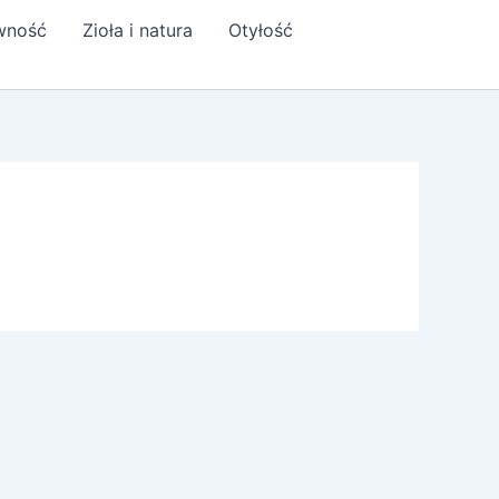
ywność
Zioła i natura
Otyłość