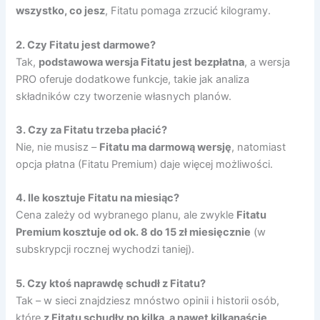
wszystko, co jesz
, Fitatu pomaga zrzucić kilogramy.
2. Czy Fitatu jest darmowe?
Tak,
podstawowa wersja Fitatu jest bezpłatna
, a wersja
PRO oferuje dodatkowe funkcje, takie jak analiza
składników czy tworzenie własnych planów.
3. Czy za Fitatu trzeba płacić?
Nie, nie musisz –
Fitatu ma darmową wersję
, natomiast
opcja płatna (Fitatu Premium) daje więcej możliwości.
4. Ile kosztuje Fitatu na miesiąc?
Cena zależy od wybranego planu, ale zwykle
Fitatu
Premium kosztuje od ok.
8
do 15 zł miesięcznie
(w
subskrypcji rocznej wychodzi taniej).
5. Czy ktoś naprawdę schudł z Fitatu?
Tak – w sieci znajdziesz mnóstwo opinii i historii osób,
które
z Fitatu schudły po kilka, a nawet kilkanaście