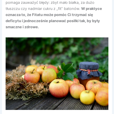
pomaga zauważyć błędy: zbyt mało białka, za dużo
tłuszczu czy nadmiar cukru z „fit” batonów.
W praktyce
oznacza to, że Fitatu może pomóc Ci trzymać się
deficytu i jednocześnie planować posiłki tak, by były
smaczne i zdrowe.