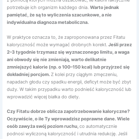
z pomocą których można oszacować, ile kalorii faktycznie
potrzebuje ich organizm każdego dnia.
Warto jednak
pamiętać, że są to wyliczenia szacunkowe, a nie
indywidualna diagnoza metaboliczna.
W praktyce oznacza to, że zaproponowana przez Fitatu
kaloryczność może wymagać drobnych korekt.
Jeśli przez
2–3 tygodnie trzymasz się wyznaczonego limitu, a waga
ani obwody się nie zmieniają, warto delikatnie
zmniejszyć kalorie (np. o 100–150 kcal) lub przyjrzeć się
dokładniej porcjom.
Z kolei przy ciągłym zmęczeniu,
napadach głodu czy spadku energii, deficyt może być zbyt
duży. W takim przypadku warto podnieść kaloryczność lub
wprowadzić więcej białka do diety.
Czy Fitatu dobrze oblicza zapotrzebowanie kaloryczne?
Oczywiście, o ile Ty wprowadzisz poprawne dane. Wiele
osób zawyża swój poziom ruchu,
co automatycznie
podnosi wyliczoną kaloryczność i utrudnia redukcję. Jeśli