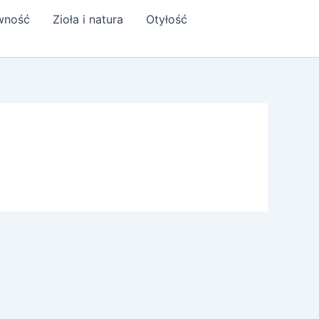
ywność
Zioła i natura
Otyłość