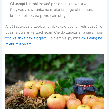
Ci usnąć
i ustabilizować poziom cukru we krwi.
Przykłady: owsianka na mleku lub jogurcie, banan,
kromka pieczywa pełnoziarnistego.
A jeśli szukasz przepisu na niskokaloryczną i jednocześnie
pyszną owsiankę, zachęcam Cię do zapoznania się z moją
fit owsianką z twarogiem
lub niemniej pyszną
owsianką na
mleku z jabłkami
.