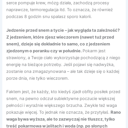
serce pompuje krew, mózg działa, zachodzą procesy
naprawcze, termoregulacja itd. To oznacza, że również
podczas 8 godzin snu spalasz sporo kalorii.
Jedzenie przed snem a tycie – jak wygląda ta zależność?
Z jedzeniem, które zjesz wieczorem (nawet tuż przed
snem), dzieje się dokładnie to samo, co z jedzeniem
zjedzonym o poranku czy w południe.
Pokarm jest
strawiony, a Twoje ciało wykorzystuje pochodzącą z niego
energię na bieżące potrzeby. Jeśli pojawi się nadwyżka,
zostanie ona zmagazynowana – ale tak dzieje się o każdej
porze dnia, nie tylko wieczorem.
Faktem jest, że każdy, kto kiedyś zjadł obfity posiłek przed
snem, na pewno odczuł subiektywne poczucie większej
pełności i wyraźnie większego brzucha. Zwykle też waga
pokazuje więcej. To jednak nie oznacza, że przytyłaś.
Rano
waga bywa wyższa, ale to zazwyczaj nie tłuszcz, tylko
treść pokarmowa w jelitach i woda (np. po słonych