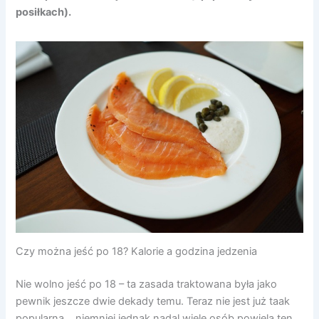
posiłkach).
Czy można jeść po 18? Kalorie a godzina jedzenia
Nie wolno jeść po 18 – ta zasada traktowana była jako
pewnik jeszcze dwie dekady temu. Teraz nie jest już taak
popularna… niemniej jednak nadal wiele osób powiela ten