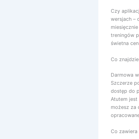
Czy aplikac
wersjach – d
miesięcznie
treningów p
świetna cen
Co znajdzie
Darmowa wer
Szczerze po
dostęp do p
Atutem jes
możesz za 
opracowane
Co zawiera 