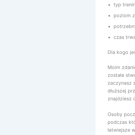
typ treni
poziom z
potrzebn
czas trwa
Dla kogo jes
Moim zdanie
została stw
zaczynasz s
dłuższej pr
znajdziesz c
Osoby począ
podczas któ
łatwiejsze w