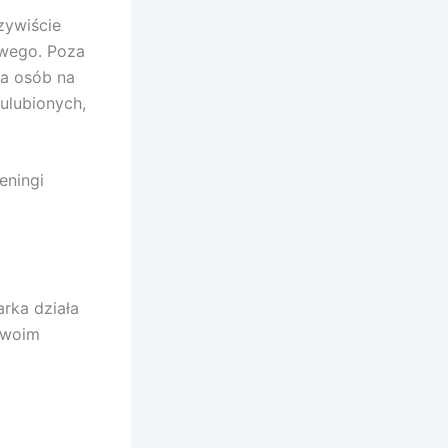
zywiście
owego. Poza
la osób na
ulubionych,
eningi
arka działa
Twoim