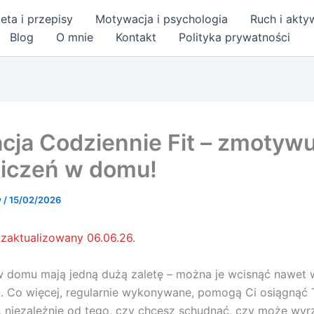
eta i przepisy
Motywacja i psychologia
Ruch i akt
Blog
O mnie
Kontakt
Polityka prywatności
acja Codziennie Fit – zmotywu
iczeń w domu!
w
/
15/02/2026
 zaktualizowany 06.06.26.
w domu mają jedną dużą zaletę – można je wcisnąć nawet 
ń. Co więcej, regularnie wykonywane, pomogą Ci osiągnąć 
 niezależnie od tego, czy chcesz schudnąć, czy może wyr