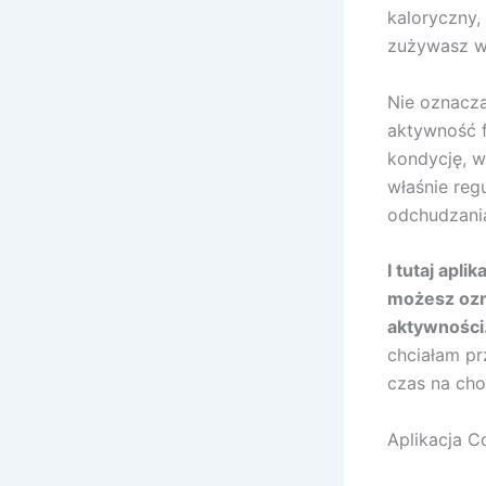
kaloryczny, 
zużywasz w 
Nie oznacza
aktywność 
kondycję, w
właśnie reg
odchudzani
I tutaj apl
możesz ozna
aktywności
chciałam pr
czas na cho
Aplikacja C