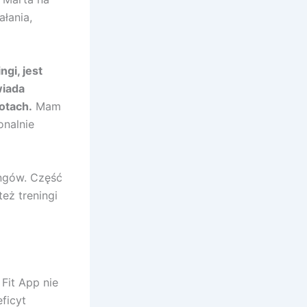
łania,
gi, jest
wiada
otach.
Mam
onalnie
ingów. Część
też treningi
Fit App nie
ficyt