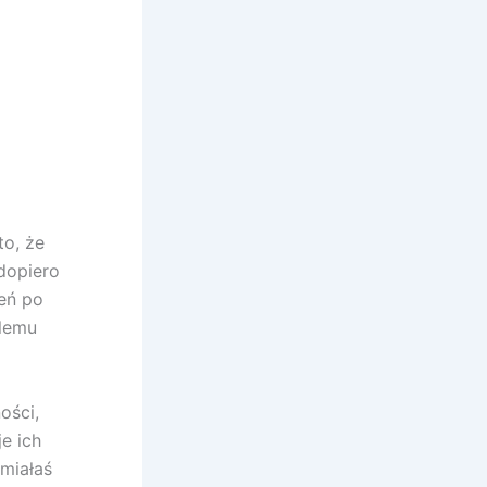
to, że
dopiero
eń po
blemu
ości,
e ich
 miałaś