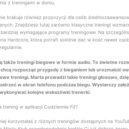
nia z treningami w domu.
 nie brakuje również propozycji dla osób średniozaawanso
ych. Znajdziesz tutaj zarówno klasyczne treningi wzmacn
 i bardziej wymagające programy treningowe. Na szczegól
eria Hardcore, która potrafi solidnie dać w kość nawet os
egularnie.
 także treningi biegowe w formie audio. To świetne rozw
e chcą rozpocząć przygodę z bieganiem lub urozmaicić sw
we treningi. Marta prowadzi takie treningi głosowo, dzi
patrzeć w ekran telefonu podczas biegu. Wystarczy zało
i wykonywać kolejne wskazówki trenerki.
 trening w aplikacji Codziennie Fit?
niej korzystałaś z różnych treningów dostępnych na YouTub
 Marty Kruk prawdopodobnie będzie Ci już dobrze znany.