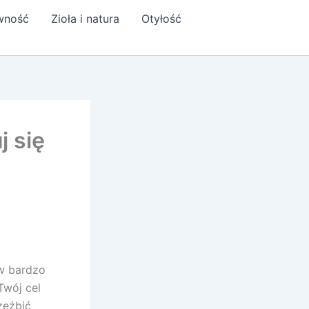
ywność
Zioła i natura
Otyłość
j się
w bardzo
Twój cel
zeźbić