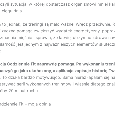
czyli sytuacja, w której dostarczasz organizmowi mniej kalo
ciągu dnia.
 to jednak, że treningi są mało ważne. Wręcz przeciwnie. 
fizyczna pomaga zwiększyć wydatek energetyczny, popra
zmacnia mięśnie i sprawia, że łatwiej utrzymać zdrowe naw
ularność jest jednym z najważniejszych elementów skutec
a.
ikacja Codziennie Fit naprawdę pomaga. Po wykonaniu tren
czyć go jako ukończony, a aplikacja zapisuje historię Tw
.
To działa bardzo motywująco. Sama nieraz łapałam się na
zerywać serii wykonanych treningów i właśnie dlatego zn
ćby 20 minut ruchu.
odziennie Fit – moja opinia