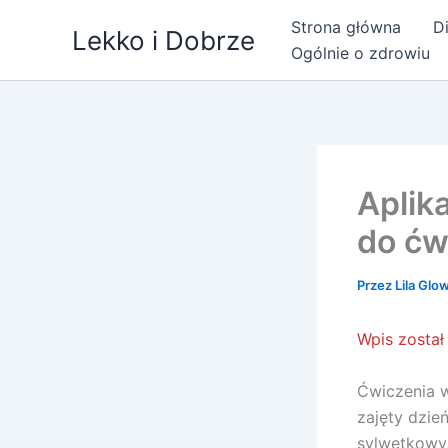
Przejdź
Strona główna
Di
Lekko i Dobrze
do
Ogólnie o zdrowiu
treści
Aplik
do ćw
Przez
Lila Glo
Wpis został
Ćwiczenia 
zajęty dzie
sylwetkowy,