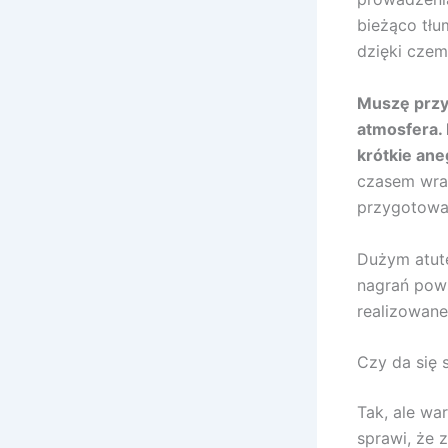
bieżąco tłu
dzięki czem
Muszę przyz
atmosfera.
krótkie an
czasem wraż
przygotowan
Dużym atute
nagrań pows
realizowane
Czy da się 
Tak, ale wa
sprawi, że 