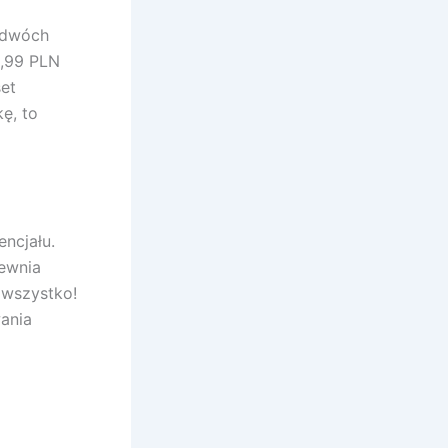
w dwóch
9,99 PLN
set
ę, to
encjału.
pewnia
 wszystko!
ania