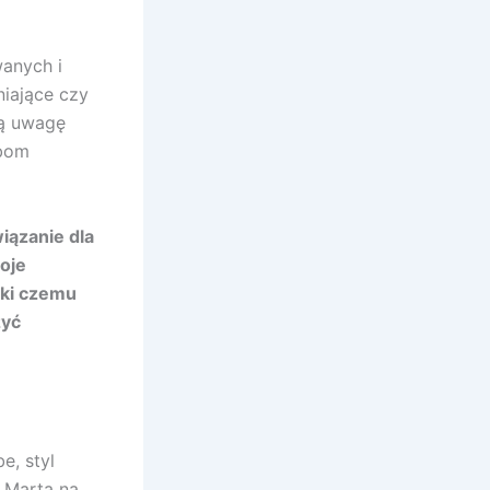
wanych i
iające czy
ną uwagę
obom
iązanie dla
oje
ęki czemu
żyć
e, styl
 Marta na