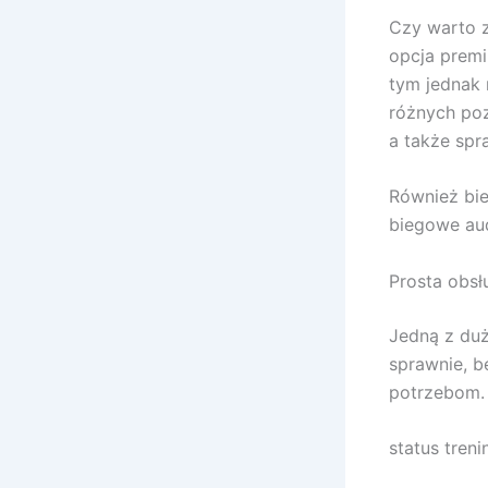
Czy warto z
opcja prem
tym jednak 
różnych po
a także spr
Również bie
biegowe au
Prosta obsł
Jedną z duż
sprawnie, b
potrzebom. 
status treni