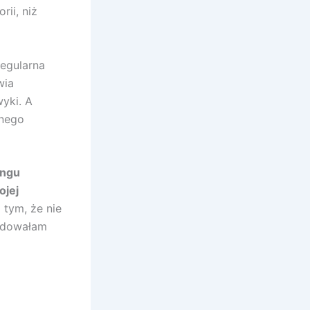
rii, niż
Regularna
wia
yki. A
znego
ingu
ojej
 tym, że nie
ajdowałam