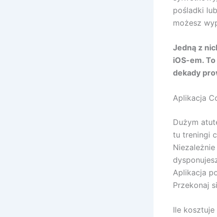
pośladki lub
możesz wyp
Jedną z nic
iOS-em. To 
dekady pro
Aplikacja Co
Dużym atute
tu treningi 
Niezależnie
dysponujesz
Aplikacja p
Przekonaj s
Ile kosztuje