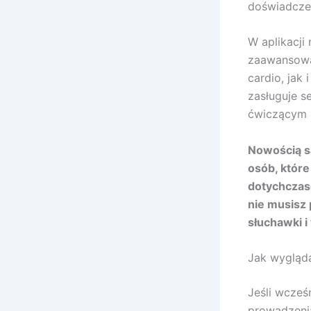
doświadcze
W aplikacji
zaawansowan
cardio, jak
zasługuje s
ćwiczącym r
Nowością są
osób, któr
dotychczaso
nie musisz 
słuchawki 
Jak wygląda
Jeśli wcześ
prowadzenia