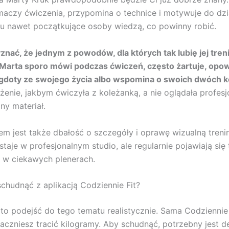
maczy ćwiczenia, przypomina o technice i motywuje do dzia
u nawet początkujące osoby wiedzą, co powinny robić.
nać, że jednym z powodów, dla których tak lubię jej trenin
 Marta sporo mówi podczas ćwiczeń, często żartuje, opo
egdoty ze swojego życia albo wspomina o swoich dwóch k
enie, jakbym ćwiczyła z koleżanką, a nie oglądała profesj
y materiał.
m jest także dbałość o szczegóły i oprawę wizualną tren
taje w profesjonalnym studio, ale regularnie pojawiają się 
 w ciekawych plenerach.
schudnąć z aplikacją Codziennie Fit?
rto podejść do tego tematu realistycznie. Sama Codziennie 
zaczniesz tracić kilogramy. Aby schudnąć, potrzebny jest de