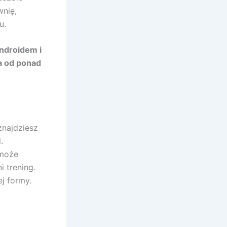
wnię,
u.
Androidem i
a od ponad
znajdziesz
.
 może
 trening.
ej formy.