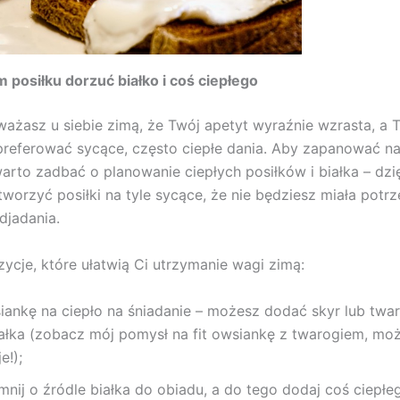
 posiłku dorzuć białko i coś ciepłego
ażasz u siebie zimą, że Twój apetyt wyraźnie wzrasta, a 
referować sycące, często ciepłe dania. Aby zapanować n
arto zadbać o planowanie ciepłych posiłków i białka – dzi
stworzyć posiłki na tyle sycące, że nie będziesz miała potr
djadania.
ycje, które ułatwią Ci utrzymanie wagi zimą:
iankę na ciepło na śniadanie – możesz dodać skyr lub twa
iałka (zobacz mój pomysł na fit owsiankę z twarogiem, mo
e!);
nij o źródle białka do obiadu, a do tego dodaj coś ciepłe