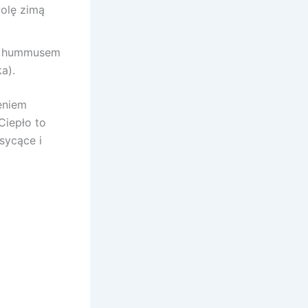
wolę zimą
z hummusem
a).
eniem
Ciepło to
sycące i