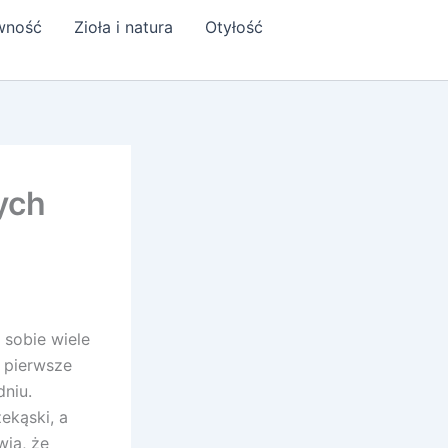
ywność
Zioła i natura
Otyłość
ych
 sobie wiele
j pierwsze
dniu.
ekąski, a
wia, że