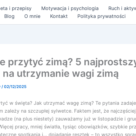
eta i przepisy
Motywacja i psychologia
Ruch i akt
Blog
O mnie
Kontakt
Polityka prywatności
ie przytyć zimą? 5 najprostsz
 na utrzymanie wagi zimą
w
/
02/12/2025
ytyć w święta? Jak utrzymać wagę zimą? Te pytania zadaje
m zależy na szczupłej sylwetce. Faktem jest, że najczęście
adze (na plus niestety) zauważamy już w listopadzie i gru
ięcej pracy, mniej światła, tysiąc obowiązków, szybkie prz
ąteczne spotkania i… dojadanie resztek – to wszystko spra