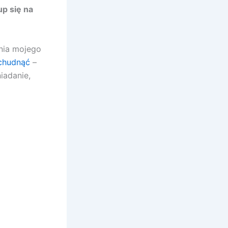
p się na
ania mojego
schudnąć
–
iadanie,