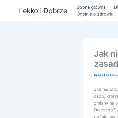
Przejdź
Strona główna
Di
Lekko i Dobrze
do
Ogólnie o zdrowiu
treści
Jak n
zasad
Przez
Lila Glo
Jak nie prz
osób, który
zmiany na w
Dlaczego? W
później świ