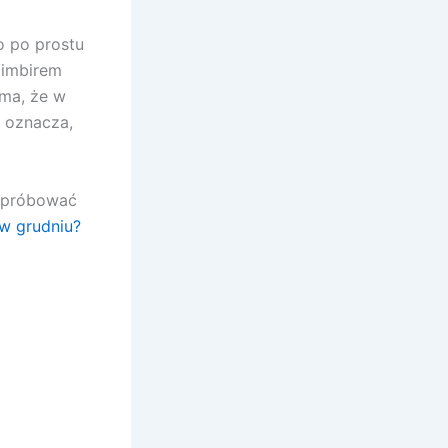
o po prostu
 imbirem
ama, że w
o oznacza,
wypróbować
w grudniu?