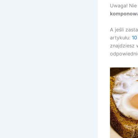
Uwaga! Nie 
komponowa
A jeśli zas
artykułu:
10
znajdziesz
odpowiednie