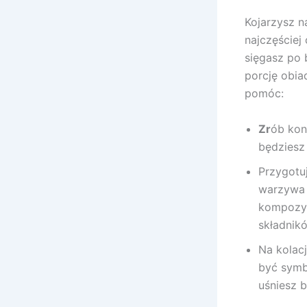
Kojarzysz n
najczęściej 
sięgasz po 
porcję obia
pomóc:
Zr
ób kon
będziesz 
Przygotuj
warzywa 
kompozyc
składnik
Na kolacj
być symbo
uśniesz 