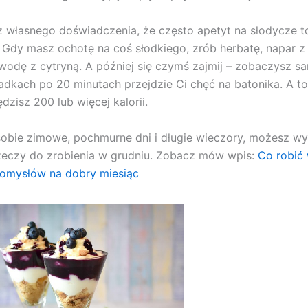
 własnego doświadczenia, że często apetyt na słodycze t
 Gdy masz ochotę na coś słodkiego, zrób herbatę, napar z
 wodę z cytryną. A później się czymś zajmij – zobaczysz s
adkach po 20 minutach przejdzie Ci chęć na batonika. A t
dzisz 200 lub więcej kalorii.
sobie zimowe, pochmurne dni i długie wieczory, możesz 
rzeczy do zrobienia w grudniu. Zobacz mów wpis:
Co robić 
pomysłów na dobry miesiąc