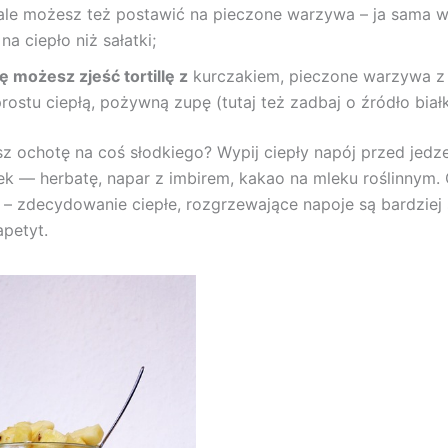
 ale możesz też postawić na pieczone warzywa – ja sama 
a ciepło niż sałatki;
ę możesz zjeść tortillę z
kurczakiem, pieczone warzywa 
rostu ciepłą, pożywną zupę (tutaj też zadbaj o źródło białk
 ochotę na coś słodkiego? Wypij ciepły napój przed jedz
k — herbatę, napar z imbirem, kakao na mleku roślinnym. 
 – zdecydowanie ciepłe, rozgrzewające napoje są bardziej 
apetyt.