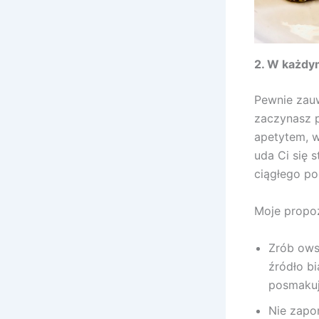
2. W każdym
Pewnie zauw
zaczynasz p
apetytem, w
uda Ci się 
ciągłego po
Moje propoz
Zrób ows
źródło b
posmakuj
Nie zapom