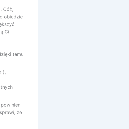
. Cóż,
po obiedzie
iększyć
ą Ci
dzięki temu
i),
otnych
e powinien
sprawi, że