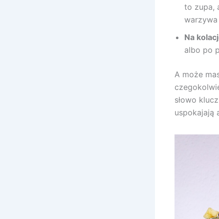
to zupa,
warzywa n
Na kolacj
albo po p
A może masz
czegokolwie
słowo klucz
uspokajają 