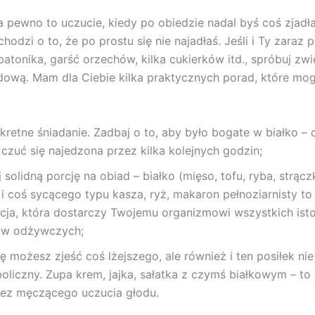
a pewno to uczucie, kiedy po obiedzie nadal byś coś zjadła
chodzi o to, że po prostu się nie najadłaś. Jeśli i Ty zaraz 
batonika, garść orzechów, kilka cukierków itd., spróbuj zw
dową. Mam dla Ciebie kilka praktycznych porad, które mog
kretne śniadanie. Zadbaj o to, aby było bogate w białko – 
czuć się najedzona przez kilka kolejnych godzin;
 solidną porcję na obiad – białko (mięso, tofu, ryba, strączk
i coś sycącego typu kasza, ryż, makaron pełnoziarnisty to
ja, która dostarczy Twojemu organizmowi wszystkich ist
ów odżywczych;
ę możesz zjeść coś lżejszego, ale również i ten posiłek ni
liczny. Zupa krem, jajka, sałatka z czymś białkowym – to 
bez męczącego uczucia głodu.