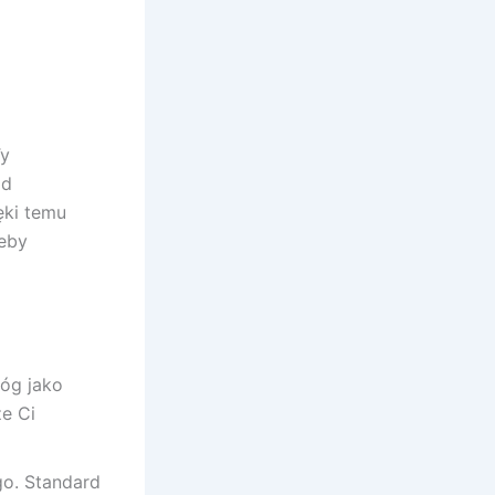
Ty
ad
ęki temu
zeby
róg jako
że Ci
go. Standard