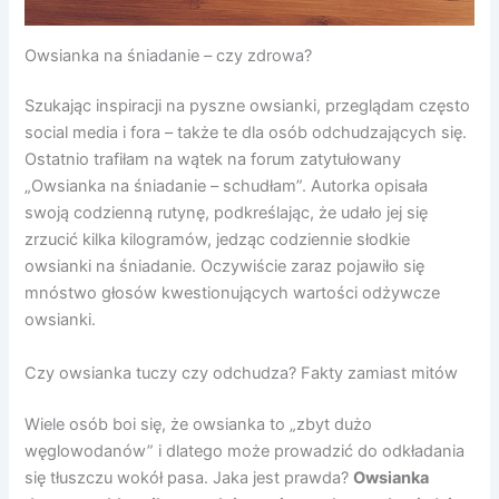
Owsianka na śniadanie – czy zdrowa?
Szukając inspiracji na pyszne owsianki, przeglądam często
social media i fora – także te dla osób odchudzających się.
Ostatnio trafiłam na wątek na forum zatytułowany
„Owsianka na śniadanie – schudłam”. Autorka opisała
swoją codzienną rutynę, podkreślając, że udało jej się
zrzucić kilka kilogramów, jedząc codziennie słodkie
owsianki na śniadanie. Oczywiście zaraz pojawiło się
mnóstwo głosów kwestionujących wartości odżywcze
owsianki.
Czy owsianka tuczy czy odchudza? Fakty zamiast mitów
Wiele osób boi się, że owsianka to „zbyt dużo
węglowodanów” i dlatego może prowadzić do odkładania
się tłuszczu wokół pasa. Jaka jest prawda?
Owsianka