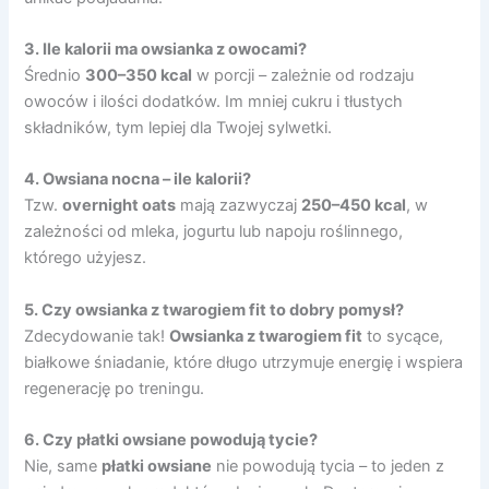
3. Ile kalorii ma owsianka z owocami?
Średnio
300–350 kcal
w porcji – zależnie od rodzaju
owoców i ilości dodatków. Im mniej cukru i tłustych
składników, tym lepiej dla Twojej sylwetki.
4. Owsiana nocna – ile kalorii?
Tzw.
overnight oats
mają zazwyczaj
250–
4
50 kcal
, w
zależności od mleka, jogurtu lub napoju roślinnego,
którego użyjesz.
5. Czy owsianka z twarogiem fit to dobry pomysł?
Zdecydowanie tak!
Owsianka z twarogiem fit
to sycące,
białkowe śniadanie, które długo utrzymuje energię i wspiera
regenerację po treningu.
6. Czy płatki owsiane powodują tycie?
Nie, same
płatki owsiane
nie powodują tycia – to jeden z