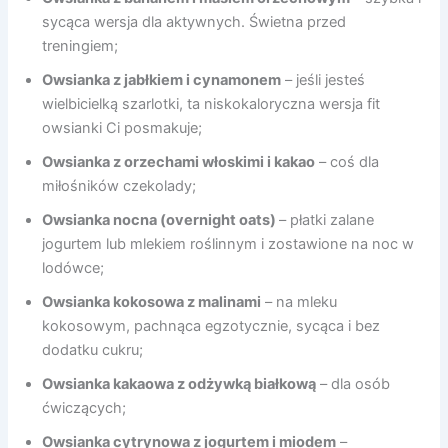
sycąca wersja dla aktywnych. Świetna przed
treningiem;
Owsianka z jabłkiem i cynamonem
– jeśli jesteś
wielbicielką szarlotki, ta niskokaloryczna wersja fit
owsianki Ci posmakuje;
Owsianka z orzechami włoskimi i kakao
– coś dla
miłośników czekolady;
Owsianka nocna (overnight oats)
– płatki zalane
jogurtem lub mlekiem roślinnym i zostawione na noc w
lodówce;
Owsianka kokosowa z malinami
– na mleku
kokosowym, pachnąca egzotycznie, sycąca i bez
dodatku cukru;
Owsianka kakaowa z odżywką białkową
– dla osób
ćwiczących;
Owsianka cytrynowa z jogurtem i miodem
–