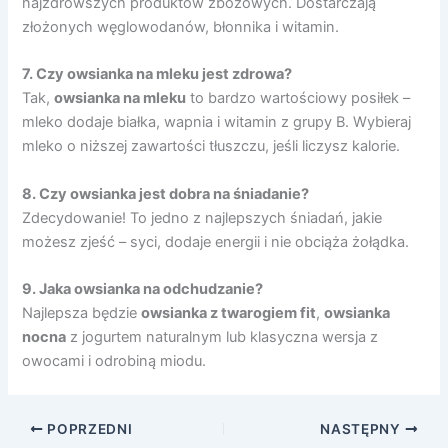
najzdrowszych produktów zbożowych. Dostarczają
złożonych węglowodanów, błonnika i witamin.
7. Czy owsianka na mleku jest zdrowa?
Tak,
owsianka na mleku
to bardzo wartościowy posiłek –
mleko dodaje białka, wapnia i witamin z grupy B. Wybieraj
mleko o niższej zawartości tłuszczu, jeśli liczysz kalorie.
8. Czy owsianka jest dobra na śniadanie?
Zdecydowanie! To jedno z najlepszych śniadań, jakie
możesz zjeść – syci, dodaje energii i nie obciąża żołądka.
9. Jaka owsianka na odchudzanie?
Najlepsza będzie
owsianka z twarogiem fit
,
owsianka
nocna
z jogurtem naturalnym lub klasyczna wersja z
owocami i odrobiną miodu.
POPRZEDNI
NASTĘPNY