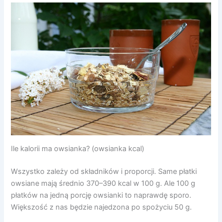
Ile kalorii ma owsianka? (owsianka kcal)
Wszystko zależy od składników i proporcji. Same płatki
owsiane mają średnio 370–390 kcal w 100 g. Ale 100 g
płatków na jedną porcję owsianki to naprawdę sporo.
Większość z nas będzie najedzona po spożyciu 50 g.