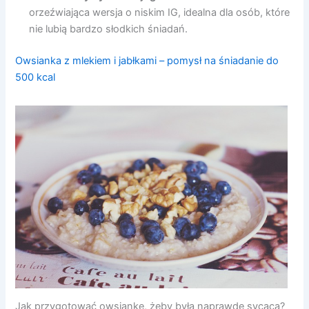
orzeźwiająca wersja o niskim IG, idealna dla osób, które
nie lubią bardzo słodkich śniadań.
Owsianka z mlekiem i jabłkami – pomysł na śniadanie do
500 kcal
Jak przygotować owsiankę, żeby była naprawdę sycąca?