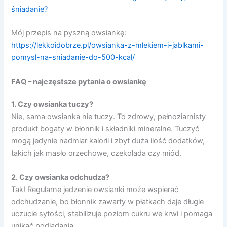
śniadanie?
Mój przepis na pyszną owsiankę:
https://lekkoidobrze.pl/owsianka-z-mlekiem-i-jablkami-
pomysl-na-sniadanie-do-500-kcal/
FAQ – najczęstsze pytania o owsiankę
1. Czy owsianka tuczy?
Nie, sama owsianka nie tuczy. To zdrowy, pełnoziarnisty
produkt bogaty w błonnik i składniki mineralne. Tuczyć
mogą jedynie nadmiar kalorii i zbyt duża ilość dodatków,
takich jak masło orzechowe, czekolada czy miód.
2. Czy owsianka odchudza?
Tak! Regularne jedzenie owsianki może wspierać
odchudzanie, bo błonnik zawarty w płatkach daje długie
uczucie sytości, stabilizuje poziom cukru we krwi i pomaga
unikać podjadania.