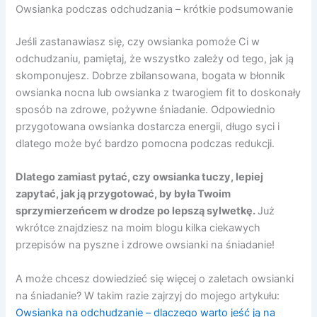
Owsianka podczas odchudzania – krótkie podsumowanie
Jeśli zastanawiasz się, czy owsianka pomoże Ci w
odchudzaniu, pamiętaj, że wszystko zależy od tego, jak ją
skomponujesz. Dobrze zbilansowana, bogata w błonnik
owsianka nocna lub owsianka z twarogiem fit to doskonały
sposób na zdrowe, pożywne śniadanie. Odpowiednio
przygotowana owsianka dostarcza energii, długo syci i
dlatego może być bardzo pomocna podczas redukcji.
Dlatego zamiast pytać, czy owsianka tuczy, lepiej
zapytać, jak ją przygotować, by była Twoim
sprzymierzeńcem w drodze po lepszą sylwetkę.
Już
wkrótce znajdziesz na moim blogu kilka ciekawych
przepisów na pyszne i zdrowe owsianki na śniadanie!
A może chcesz dowiedzieć się więcej o zaletach owsianki
na śniadanie? W takim razie zajrzyj do mojego artykułu:
Owsianka na odchudzanie – dlaczego warto jeść ją na