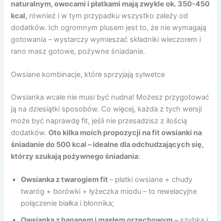
naturalnym, owocami i płatkami mają zwykle ok. 350-450
kcal,
również i w tym przypadku wszystko zależy od
dodatków. Ich ogromnym plusem jest to, że nie wymagają
gotowania – wystarczy wymieszać składniki wieczorem i
rano masz gotowe, pożywne śniadanie.
Owsiane kombinacje, które sprzyjają sylwetce
Owsianka wcale nie musi być nudna! Możesz przygotować
ją na dziesiątki sposobów. Co więcej, każda z tych wersji
może być naprawdę fit, jeśli nie przesadzisz z ilością
dodatków.
Oto kilka moich propozycji na fit ow
sianki
na
śniadanie
do 500 kcal – idealne dla odchudzających się,
którzy szukają po
żywnego
śniadania
:
Owsianka z twarogiem fit
– płatki owsiane + chudy
twaróg + borówki + łyżeczka miodu – to rewelacyjne
połączenie białka i błonnika;
Owsianka z bananem i masłem orzechowym
– szybka i