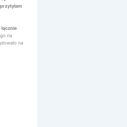
 przytyłam
 łącznie
ego na
lądowało na