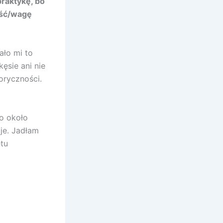
praktykę, bo
kość/wagę
ało mi to
ęsie ani nie
oryczności.
o około
je. Jadłam
etu