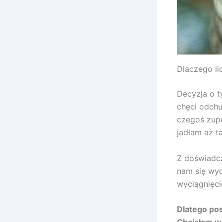
Dlaczego li
Decyzja o t
chęci odchu
czegoś zupe
jadłam aż ta
Z doświadcz
nam się wyda
wyciągnięcie
Dlatego pos