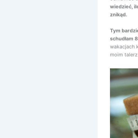
wiedzieć, i
znikąd.
Tym bardzi
schudłam 8 
wakacjach k
moim talerz