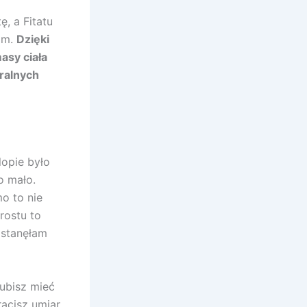
, a Fitatu
am.
Dzięki
asy ciała
uralnych
lopie było
o mało.
o to nie
rostu to
 stanęłam
lubisz mieć
acisz umiar,