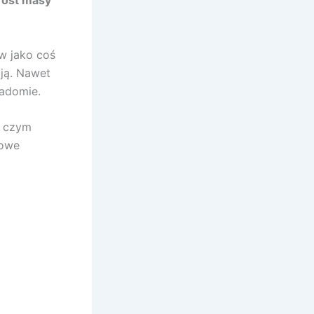
zrost masy
w jako coś
cją. Nawet
iadomie.
na czym
kowe