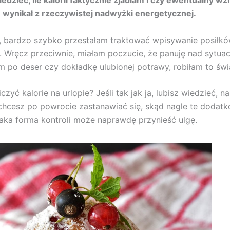
edzieć, ile kalorii faktycznie zjadłam i czy ewentualny w
e wynikał z rzeczywistej nadwyżki energetycznej.
 bardzo szybko przestałam traktować wpisywanie posiłkó
. Wręcz przeciwnie, miałam poczucie, że panuję nad sytua
łam po deser czy dokładkę ulubionej potrawy, robiłam to św
czyć kalorie na urlopie? Jeśli tak jak ja, lubisz wiedzieć, 
e chcesz po powrocie zastanawiać się, skąd nagle te dodat
taka forma kontroli może naprawdę przynieść ulgę.