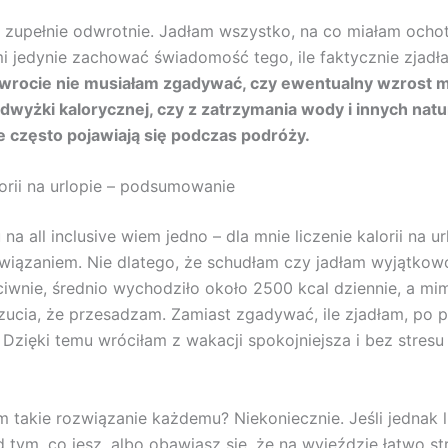
 zupełnie odwrotnie. Jadłam wszystko, na co miałam ochotę
 jedynie zachować świadomość tego, ile faktycznie zjadł
wrocie nie musiałam zgadywać, czy ewentualny wzrost m
dwyżki kalorycznej, czy z zatrzymania wody i innych nat
e często pojawiają się podczas podróży.
lorii na urlopie – podsumowanie
na all inclusive wiem jedno – dla mnie liczenie kalorii na ur
iązaniem. Nie dlatego, że schudłam czy jadłam wyjątkow
iwnie, średnio wychodziło około 2500 kcal dziennie, a mim
ucia, że przesadzam. Zamiast zgadywać, ile zjadłam, po p
 Dzięki temu wróciłam z wakacji spokojniejsza i bez stresu
 takie rozwiązanie każdemu? Niekoniecznie. Jeśli jednak 
d tym, co jesz, albo obawiasz się, że na wyjeździe łatwo str