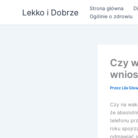
Przejdź
Strona główna
Di
Lekko i Dobrze
do
Ogólnie o zdrowiu
treści
Czy w
wnios
Przez
Lila Glo
Czy na waka
że absolutn
telefonu pr
roku spojrz
odmawiać s