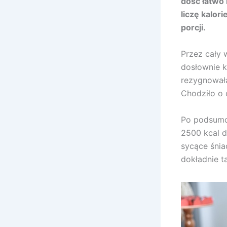
dość łatwo 
liczę kalor
porcji.
Przez cały 
dosłownie k
rezygnowała
Chodziło o 
Po podsumow
2500 kcal d
sycące śnia
dokładnie t