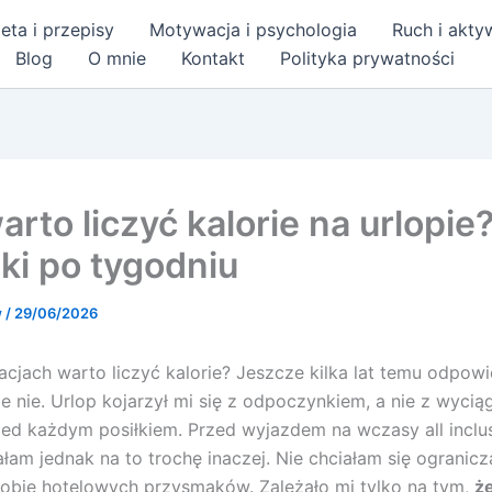
eta i przepisy
Motywacja i psychologia
Ruch i akt
Blog
O mnie
Kontakt
Polityka prywatności
arto liczyć kalorie na urlopie
ki po tygodniu
w
/
29/06/2026
cjach warto liczyć kalorie? Jeszcze kilka lat temu odpow
ie nie. Urlop kojarzył mi się z odpoczynkiem, a nie z wyci
zed każdym posiłkiem. Przed wyjazdem na wczasy all inclu
ałam jednak na to trochę inaczej. Nie chciałam się ogranicz
obie hotelowych przysmaków. Zależało mi tylko na tym,
ż