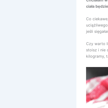
Chciałam wi
ciała będzi
Co ciekawe,
uciążliwego
jeśli sięga
Czy warto li
stoisz i ni
kilogramy, 