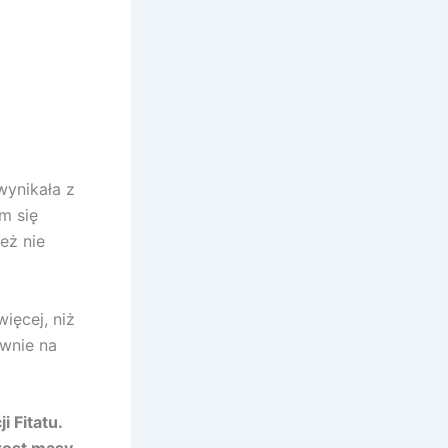
wynikała z
m się
eż nie
ięcej, niż
ownie na
 Fitatu.