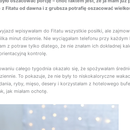
było oszacować porcję – choć faktem jest, że ja mam już 
ie z Fitatu od dawna i z grubsza potrafię oszacować wiel
wyjazd wpisywałam do Fitatu wszystkie posiłki, ale zajmow
ilka minut dziennie. Nie wyciągałam telefonu przy każdym k
m z potraw tylko dlatego, że nie znałam ich dokładnej kal
orientacyjną kontrolę.
aniu całego tygodnia okazało się, że spożywałam średni
ziennie. To pokazuje, że nie były to niskokaloryczne wakac
dania, ryby, mięso, desery i korzystałam z hotelowego buf
ak, jak miałam ochotę.