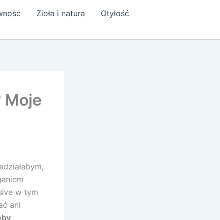
ywność
Zioła i natura
Otyłość
? Moje
iedziałabym,
ąganiem
sive w tym
ać ani
eby