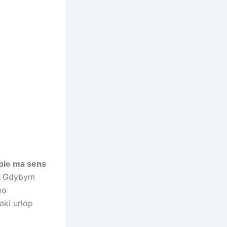
opie ma sens
.
Gdybym
bo
aki urlop