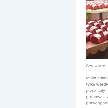
Czy warto l
Moim zdani
tylko wtedy,
przez cały 
próbowała z
prawdopodob